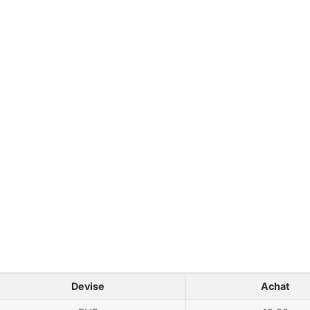
Taux de change
t mis à jour en tenant compte des variations du marché afin de 
ques, nous nous assurons que nos clients bénéficient toujours d
ites confiance à notre expertise pour obtenir des taux avantage
Devise
Achat