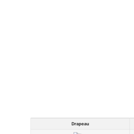
Nos taux de change sont régulièremen
En surveillant de près les tendances économi
transactions. Fa
Drapeau